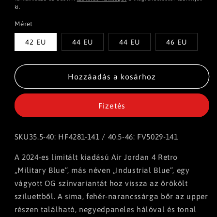
ki.
Méret
42 EU
44 EU
44 EU
46 EU
Hozzáadás a kosárhoz
Fizetés
SKU
35.5-40: HF4281-141 / 40.5-46: FV5029-141
A 2024-es limitált kiadású Air Jordan 4 Retro
„Military Blue”, más néven „Industrial Blue”, egy
vágyott OG színvariantát hoz vissza az örökölt
sziluettből. A sima, fehér-narancssárga bőr az upper
részen található, negyedpaneles hálóval és tonal