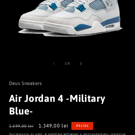
1.
médiafájl
megnyitása
/
1
/
5
a
modális
párbeszédpanelen
Deus Sneakers
Air Jordan 4 -Military
Blue-
Normál
Akciós
1.349,00 lei
Akciós
1.699,00 lei
ár
ár
Tartalmazza az adót. A
szállítási költséget
a megrendeléskor számítjuk