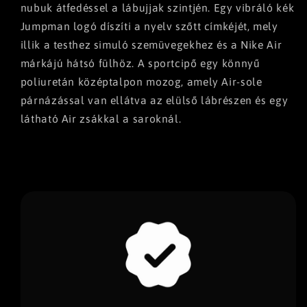
nubuk átfedéssel a lábujjak szintjén. Egy vibráló kék
Jumpman logó díszíti a nyelv szőtt címkéjét, mely
illik a testhez simuló szemüvegekhez és a Nike Air
márkájú hátsó fülhöz. A sportcipő egy könnyű
poliuretán középtalpon mozog, amely Air-sole
párnázással van ellátva az elülső lábrészen és egy
látható Air zsákkal a saroknál.